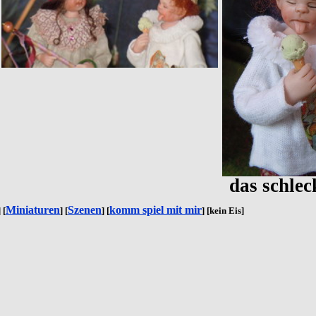
das schlec
Miniaturen
Szenen
komm spiel mit mir
] [
] [
] [
] [kein Eis]